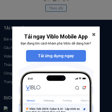
Theo dõi
TÀI NGUYÊN
Tải ngay Viblo Mobile App
Bài viết
Tổ chức
Bạn đang tìm cách khám phá Viblo dễ dàng hơn?
Câu hỏi
Tags
Tải ứng dụng ngay
Videos
Tác giả
Thảo luận
Đề xuất hệ thống
Công cụ
Machine Learning
Trạng thái hệ thống
DỊCH VỤ
Viblo