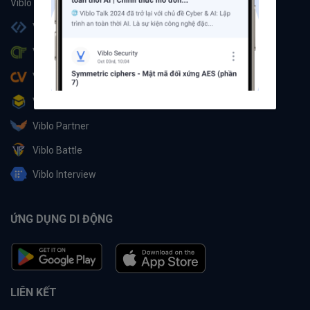
Viblo Code
Viblo CTF
Viblo CV
Viblo Learning
Viblo Partner
Viblo Battle
Viblo Interview
ỨNG DỤNG DI ĐỘNG
LIÊN KẾT