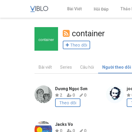
Bài Viết
Thảo 
Hỏi Đáp
container
Theo dõi
Bài viết
Series
Câu hỏi
Người theo dõi
Dương Ngọc Sơn
jo
2
0
0
Theo dõi
Jacks Vo
0
0
0