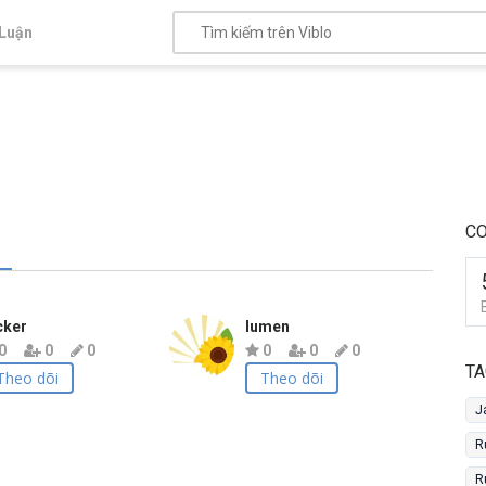
Luận
CO
cker
lumen
0
0
0
0
0
0
TA
Theo dõi
Theo dõi
J
R
R