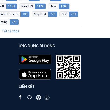
wift
1138
ReactJS
1129
Java
1007
ontentCreator
933
May Fest
776
CSS
769
esting
721
Tất cả tags
ỨNG DỤNG DI ĐỘNG
LIÊN KẾT