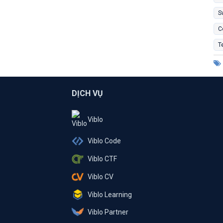
S
C
T
DỊCH VỤ
Viblo
Viblo Code
Viblo CTF
Viblo CV
Viblo Learning
Viblo Partner