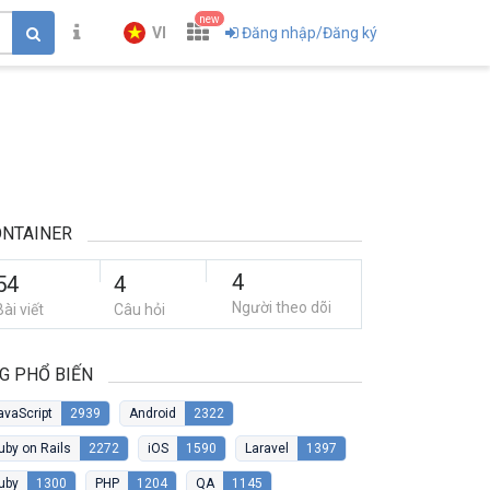
new
VI
Đăng nhập/Đăng ký
NTAINER
4
54
4
Người theo dõi
Bài viết
Câu hỏi
G PHỔ BIẾN
avaScript
2939
Android
2322
uby on Rails
2272
iOS
1590
Laravel
1397
uby
1300
PHP
1204
QA
1145