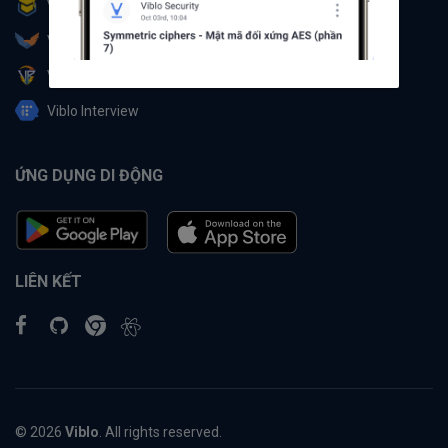
Viblo Learning
Viblo Partner
Viblo Battle
Viblo Interview
ỨNG DỤNG DI ĐỘNG
LIÊN KẾT
© 2026
Viblo
. All rights reserved.