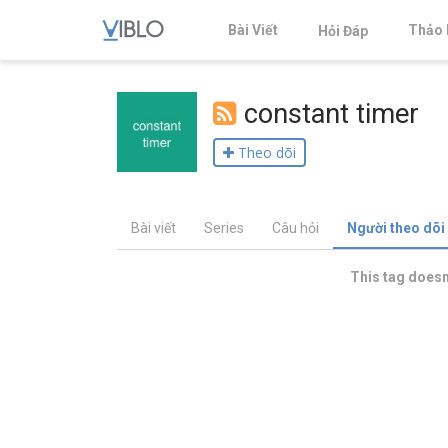
Bài Viết
Thảo 
Hỏi Đáp
constant timer
Theo dõi
Bài viết
Series
Câu hỏi
Người theo dõi
This tag doesn'