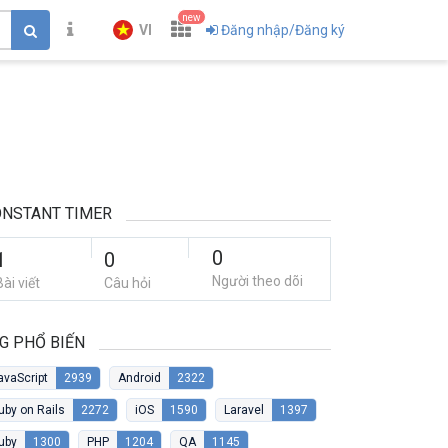
new
VI
Đăng nhập/Đăng ký
NSTANT TIMER
0
1
0
Người theo dõi
Bài viết
Câu hỏi
G PHỔ BIẾN
avaScript
2939
Android
2322
uby on Rails
2272
iOS
1590
Laravel
1397
uby
1300
PHP
1204
QA
1145