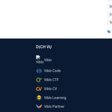
S
C
T
DỊCH VỤ
Viblo
Viblo Code
Viblo CTF
Viblo CV
Viblo Learning
Viblo Partner