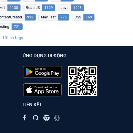
wift
1138
ReactJS
1129
Java
1008
ontentCreator
933
May Fest
776
CSS
769
esting
721
Tất cả tags
ỨNG DỤNG DI ĐỘNG
LIÊN KẾT