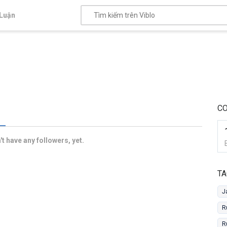
Luận
CO
t have any followers, yet.
TA
J
R
R