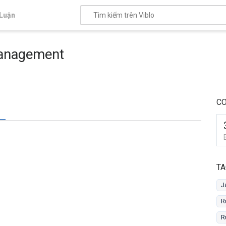
Luận
Management
C
TA
J
R
R