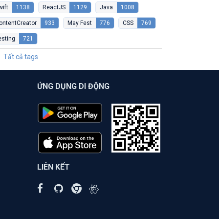
wift
1138
ReactJS
1129
Java
1008
ontentCreator
933
May Fest
776
CSS
769
esting
721
Tất cả tags
ỨNG DỤNG DI ĐỘNG
LIÊN KẾT