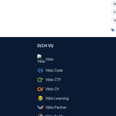
S
C
T
DỊCH VỤ
Viblo
Viblo Code
Viblo CTF
Viblo CV
Viblo Learning
Viblo Partner