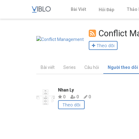
Bài Viết
Thảo 
Hỏi Đáp
Conflict 
Theo dõi
Bài viết
Series
Câu hỏi
Người theo dõi
Nhan Ly
0
0
0
Theo dõi