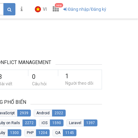
new
VI
Đăng nhập/Đăng ký
ONFLICT MANAGEMENT
1
3
0
Người theo dõi
Bài viết
Câu hỏi
G PHỔ BIẾN
avaScript
2939
Android
2322
uby on Rails
2272
iOS
1590
Laravel
1397
uby
1300
PHP
1204
QA
1145