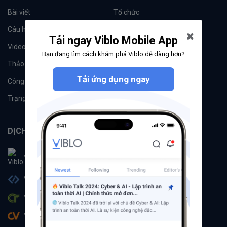
Bài viết
Tổ chức
Câu hỏi
Tags
Tải ngay Viblo Mobile App
Videos
Tác giả
Bạn đang tìm cách khám phá Viblo dễ dàng hơn?
Thảo luận
Đề xuất hệ thống
Tải ứng dụng ngay
Công cụ
Machine Learning
Trạng thái hệ thống
DỊCH VỤ
Viblo
Viblo Code
Viblo CTF
Viblo CV