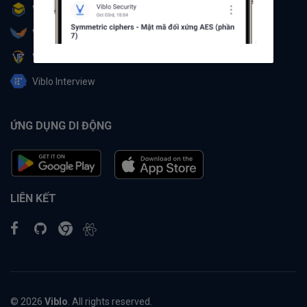
Viblo Learning
Viblo Partner
Viblo Battle
Viblo Interview
ỨNG DỤNG DI ĐỘNG
LIÊN KẾT
© 2026
Viblo
. All rights reserved.