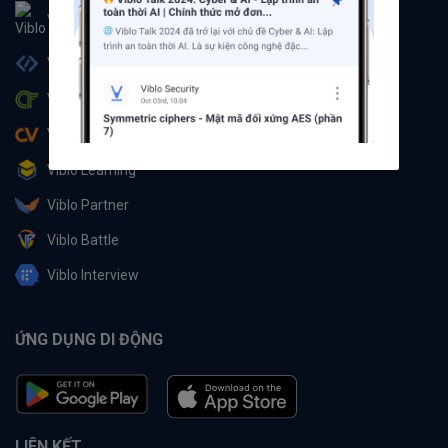
Viblo
Viblo Code
Viblo CTF
Viblo CV
Viblo Learning
Viblo Partner
Viblo Battle
Viblo Interview
ỨNG DỤNG DI ĐỘNG
LIÊN KẾT