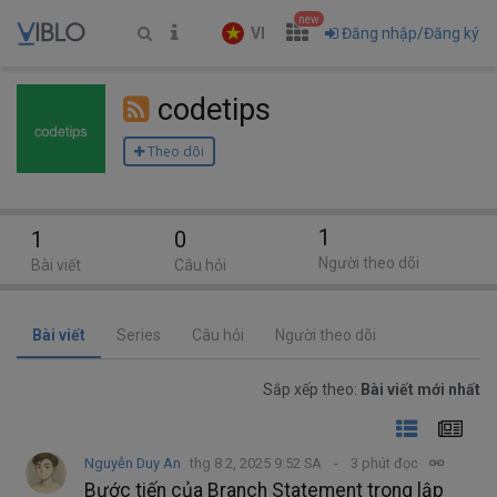
new
VI
Đăng nhập/Đăng ký
codetips
Theo dõi
1
1
0
Người theo dõi
Bài viết
Câu hỏi
Bài viết
Series
Câu hỏi
Người theo dõi
Sắp xếp theo:
Bài viết mới nhất
Nguyễn Duy An
thg 8 2, 2025 9:52 SA
3 phút đọc
Bước tiến của Branch Statement trong lập