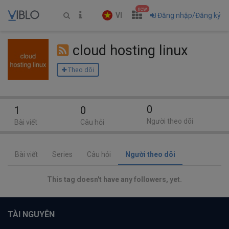
new
VI
Đăng nhập/Đăng ký
cloud hosting linux
Theo dõi
0
1
0
Người theo dõi
Bài viết
Câu hỏi
Bài viết
Series
Câu hỏi
Người theo dõi
This tag doesn't have any followers, yet.
TÀI NGUYÊN