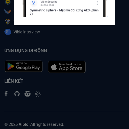
Viblo Learning
Viblo Partner
Viblo Battle
Viblo Interview
ỨNG DỤNG DI ĐỘNG
LIÊN KẾT
© 2026
Viblo
. All rights reserved.