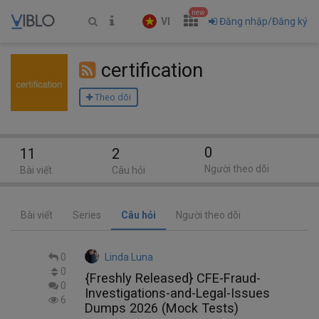
new
VI
Đăng nhập/Đăng ký
certification
Theo dõi
0
11
2
Người theo dõi
Bài viết
Câu hỏi
Bài viết
Series
Câu hỏi
Người theo dõi
0
Linda Luna
0
{Freshly Released} CFE-Fraud-
0
Investigations-and-Legal-Issues
6
Dumps 2026 (Mock Tests)