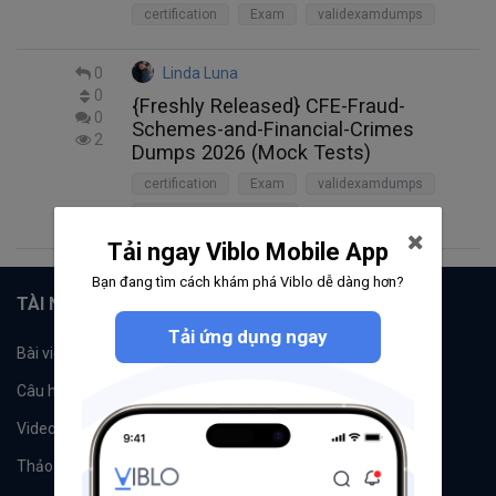
certification
Exam
validexamdumps
0
Linda Luna
0
{Freshly Released} CFE-Fraud-
0
Schemes-and-Financial-Crimes
2
Dumps 2026 (Mock Tests)
certification
Exam
validexamdumps
CFE-Fraud-Schemes-and-Financial-Crimes
Tải ngay Viblo Mobile App
Bạn đang tìm cách khám phá Viblo dễ dàng hơn?
TÀI NGUYÊN
Tải ứng dụng ngay
Bài viết
Tổ chức
Câu hỏi
Tags
Videos
Tác giả
Thảo luận
Đề xuất hệ thống