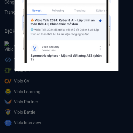
Công cụ
Machine Learning
Trạng thái hệ thống
DỊCH VỤ
Viblo
Viblo Code
Viblo CTF
Viblo CV
Viblo Learning
Viblo Partner
Viblo Battle
Viblo Interview