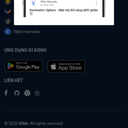
Viblo Learning
Viblo Partner
Viblo Battle
Viblo Interview
ỨNG DỤNG DI ĐỘNG
LIÊN KẾT
© 2026
Viblo
. All rights reserved.