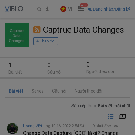
new
VI
Đăng nhập/Đăng ký
Captrue Data Changes
Theo dõi
0
1
0
Người theo dõi
Bài viết
Câu hỏi
Bài viết
Series
Câu hỏi
Người theo dõi
Sắp xếp theo:
Bài viết mới nhất
Hoàng Việt
thg 10 16, 2022 2:54 SA
9 phút đọc
Change Data Capture (CDC) là gì? Change