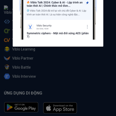
Viblo
Viblo Code
Viblo CTF
Viblo CV
Viblo Learning
Viblo Partner
Viblo Battle
Viblo Interview
ỨNG DỤNG DI ĐỘNG