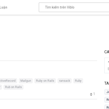
Luận
C
ctiveRecord
Mailgun
Ruby on Rails
ransack
Ruby
TA
?
Rub on Rails
J
1
R
R