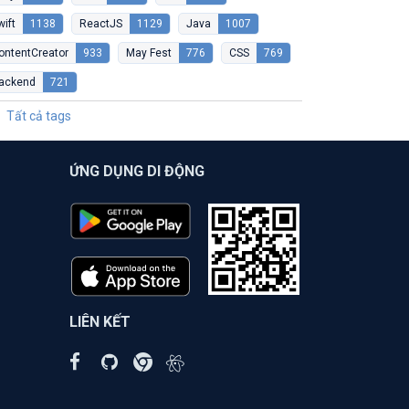
wift
1138
ReactJS
1129
Java
1007
ontentCreator
933
May Fest
776
CSS
769
ackend
721
Tất cả tags
ỨNG DỤNG DI ĐỘNG
LIÊN KẾT