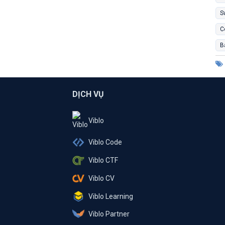
S
C
B
DỊCH VỤ
Viblo
Viblo Code
Viblo CTF
Viblo CV
Viblo Learning
Viblo Partner