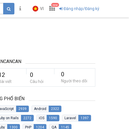
new
VI
Đăng nhập/Đăng ký
ANCANCAN
0
12
0
Người theo dõi
Bài viết
Câu hỏi
G PHỔ BIẾN
avaScript
2939
Android
2322
uby on Rails
2272
iOS
1590
Laravel
1397
uby
1300
PHP
1204
QA
1145