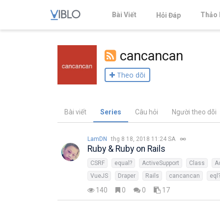
Bài Viết
Thảo 
Hỏi Đáp
cancancan
Theo dõi
Bài viết
Series
Câu hỏi
Người theo dõi
LamDN
thg 8 18, 2018 11:24 SA
Ruby & Ruby on Rails
CSRF
equal?
ActiveSupport
Class
A
VueJS
Draper
Rails
cancancan
eql
140
0
0
17