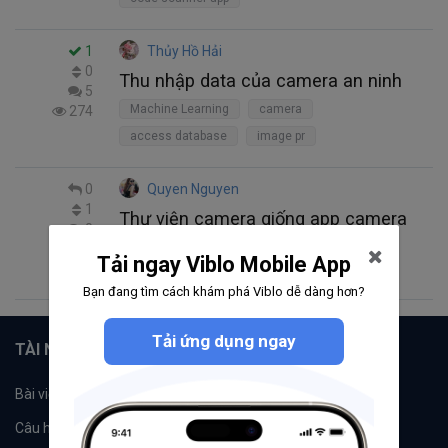
1
Thủy Hồ Hải
0
Thu nhập data của camera an ninh
5
Machine Learning
camera
274
access database
image pr
0
Quyen Nguyen
1
Thư viện camera giống app camera
0
mặc định của điện thoại
97
Tải ngay Viblo Mobile App
camera
build react native
Bạn đang tìm cách khám phá Viblo dễ dàng hơn?
Tải ứng dụng ngay
TÀI NGUYÊN
Bài viết
Tổ chức
Câu hỏi
Tags