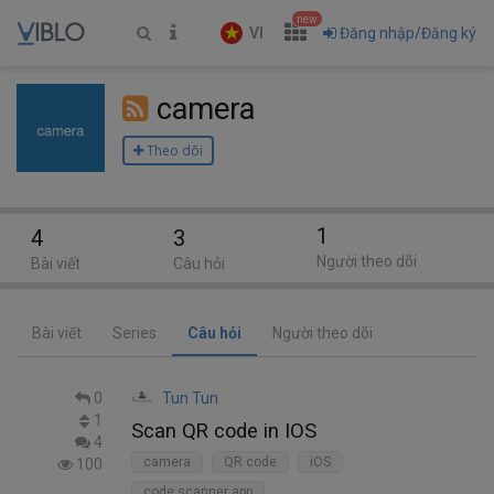
new
VI
Đăng nhập/Đăng ký
camera
Theo dõi
1
4
3
Người theo dõi
Bài viết
Câu hỏi
Bài viết
Series
Câu hỏi
Người theo dõi
0
Tun Tun
1
Scan QR code in IOS
4
camera
QR code
iOS
100
code scanner app