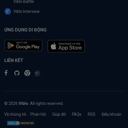
Viblo Battle
Viblo Interview
ỨNG DỤNG DI ĐỘNG
LIÊN KẾT
© 2026
Viblo
. All rights reserved.
Về chúng tôi
Phản hồi
Giúp đỡ
FAQs
RSS
Điều khoản