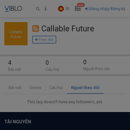
new
VI
Đăng nhập/Đăng ký
Callable Future
Theo dõi
0
4
0
Người theo dõi
Bài viết
Câu hỏi
Bài viết
Series
Câu hỏi
Người theo dõi
This tag doesn't have any followers, yet.
TÀI NGUYÊN