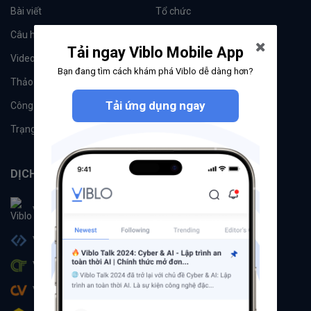
Bài viết
Tổ chức
Câu hỏi
Tags
Tải ngay Viblo Mobile App
Videos
Tác giả
Bạn đang tìm cách khám phá Viblo dễ dàng hơn?
Thảo luận
Đề xuất hệ thống
Tải ứng dụng ngay
Công cụ
Machine Learning
Trạng thái hệ thống
DỊCH VỤ
Viblo
Viblo Code
Viblo CTF
Viblo CV