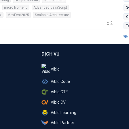
micro frontend
Advanced JavaScript
S
pt
MayFest2025
Scalable Architecture
C
2
T
DỊCH VỤ
Viblo
Viblo Code
Viblo CTF
Viblo CV
Viblo Learning
Viblo Partner