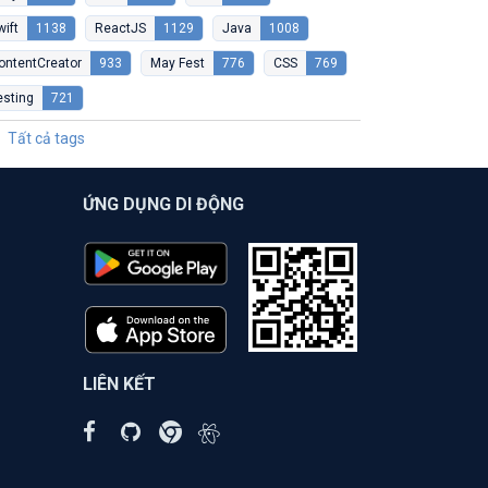
wift
1138
ReactJS
1129
Java
1008
ontentCreator
933
May Fest
776
CSS
769
esting
721
Tất cả tags
ỨNG DỤNG DI ĐỘNG
LIÊN KẾT