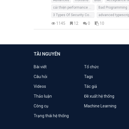
cải thiện performance website
Bad Programming
3 Types Of Security Controls
advanced typescri
1145
12
0
10
TÀI NGUYÊN
Bài viết
Tổ chức
Câu hỏi
Tags
Videos
Tác giả
Thảo luận
Đề xuất hệ thống
Công cụ
Machine Learning
Trạng thái hệ thống