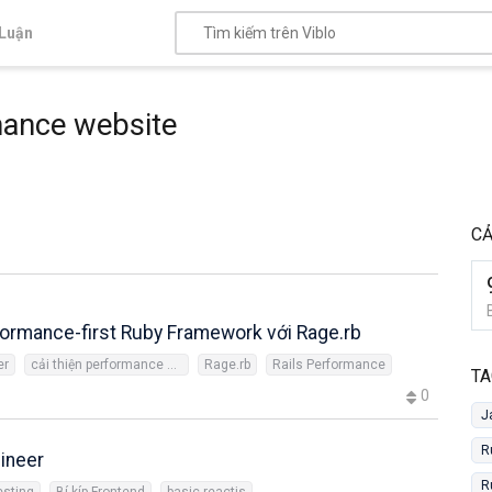
Luận
mance website
CẢ
rformance-first Ruby Framework với Rage.rb
er
cải thiện performance website
Rage.rb
Rails Performance
TA
0
J
R
gineer
R
esting
Bí kíp Frontend
basic reactjs