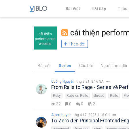
Bài Viết
Thảo 
Hỏi Đáp
cải thiện perfor
Theo dõi
Bài viết
Series
Câu hỏi
Người theo dõi
Cường Nguyễn
thg 3 21, 8:16 SA
From Rails to Rage - Series về Pe
Ruby
Ruby on Rails
thread
Rails
FIb
32
0
0
2
Albert Huynh
thg 4 17, 2025 4:18 CH
Từ Zero đến Principal Frontend En
Advanced
frontend
uiux
Acceptance t