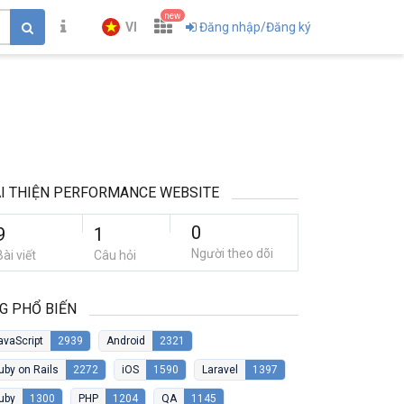
new
VI
Đăng nhập/Đăng ký
I THIỆN PERFORMANCE WEBSITE
0
9
1
Người theo dõi
Bài viết
Câu hỏi
G PHỔ BIẾN
avaScript
2939
Android
2321
uby on Rails
2272
iOS
1590
Laravel
1397
uby
1300
PHP
1204
QA
1145