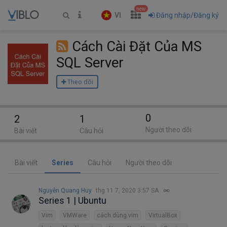
new
VI
Đăng nhập/Đăng ký
Cách Cài Đặt Của MS
SQL Server
Theo dõi
0
2
1
Người theo dõi
Bài viết
Câu hỏi
Bài viết
Series
Câu hỏi
Người theo dõi
Nguyễn Quang Huy
thg 11 7, 2020 3:57 SA
Series 1 | Ubuntu
Vim
VMWare
cách dùng vim
VirtualBox