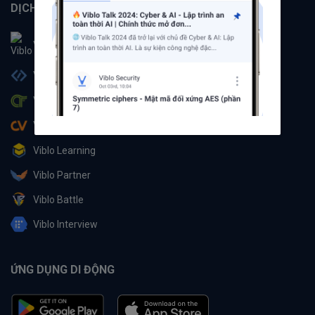
DỊCH VỤ
Viblo
Viblo Code
Viblo CTF
Viblo CV
Viblo Learning
Viblo Partner
Viblo Battle
Viblo Interview
ỨNG DỤNG DI ĐỘNG