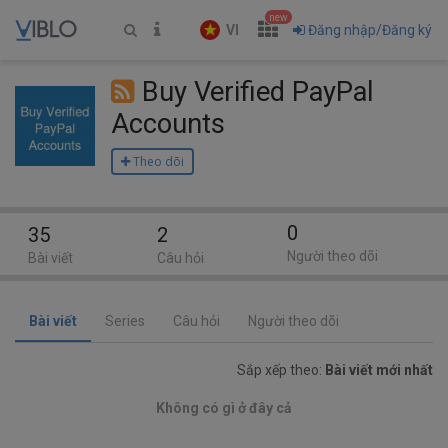
new
VI
Đăng nhập/Đăng ký
Buy Verified PayPal
Accounts
Theo dõi
0
35
2
Người theo dõi
Bài viết
Câu hỏi
Bài viết
Series
Câu hỏi
Người theo dõi
Sắp xếp theo:
Bài viết mới nhất
Không có gì ở đây cả