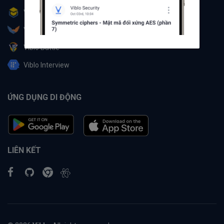
Viblo Learning
Viblo Partner
Viblo Battle
Viblo Interview
ỨNG DỤNG DI ĐỘNG
LIÊN KẾT