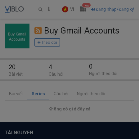
new
VI
Đăng nhập/Đăng ký
Buy Gmail Accounts
Theo dõi
0
20
4
Người theo dõi
Bài viết
Câu hỏi
Bài viết
Series
Câu hỏi
Người theo dõi
Không có gì ở đây cả
TÀI NGUYÊN