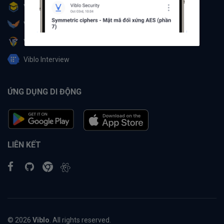
Viblo Learning
Viblo Partner
Viblo Battle
Viblo Interview
ỨNG DỤNG DI ĐỘNG
LIÊN KẾT
© 2026
Viblo
. All rights reserved.