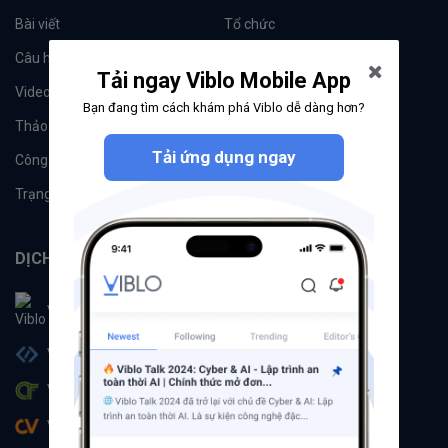
Bài viết
Tổ chức
Câu hỏi
Tags
Tải ngay Viblo Mobile App
Videos
Tác giả
Bạn đang tìm cách khám phá Viblo dễ dàng hơn?
Thảo luận
Đề xuất hệ thống
Tải ứng dụng ngay
Công cụ
Machine Learning
Trạng thái hệ thống
DỊCH VỤ
Viblo
Viblo Code
Viblo CTF
Viblo CV