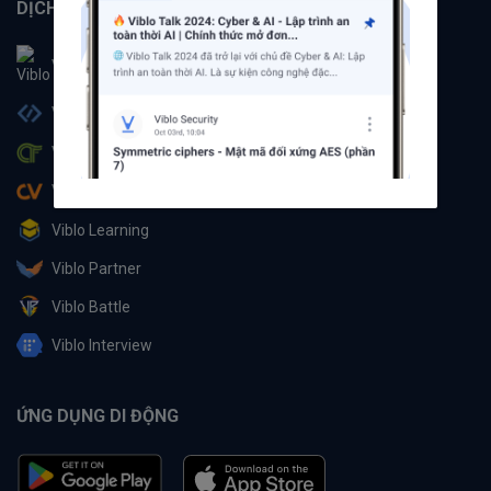
DỊCH VỤ
Viblo
Viblo Code
Viblo CTF
Viblo CV
Viblo Learning
Viblo Partner
Viblo Battle
Viblo Interview
ỨNG DỤNG DI ĐỘNG