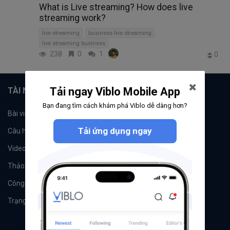
What is Live streaming? How does live
streaming work?
live streaming
business live streaming
live streaming business
238
0
1
0
Tải ngay Viblo Mobile App
TÀI NGUYÊN
Bạn đang tìm cách khám phá Viblo dễ dàng hơn?
Bài viết
Tổ chức
Tải ứng dụng ngay
Câu hỏi
Tags
Videos
Tác giả
Thảo luận
Đề xuất hệ thống
Công cụ
Machine Learning
Trạng thái hệ thống