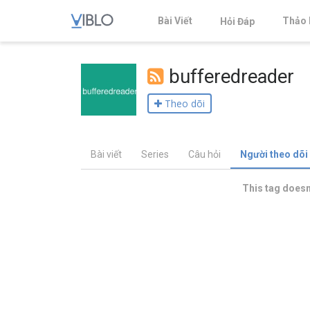
Bài Viết
Thảo 
Hỏi Đáp
bufferedreader
Theo dõi
Bài viết
Series
Câu hỏi
Người theo dõi
This tag doesn'