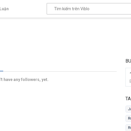
Luận
B
t have any followers, yet.
TA
J
R
R