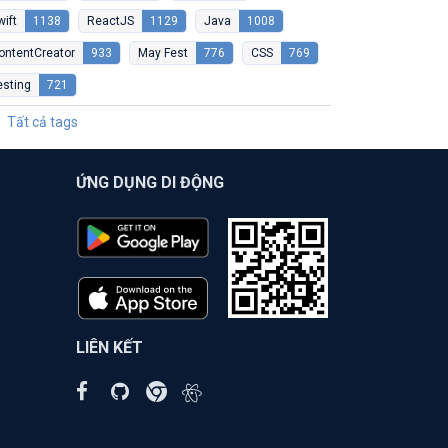
wift
1138
ReactJS
1129
Java
1008
ontentCreator
933
May Fest
776
CSS
769
esting
721
Tất cả tags
ỨNG DỤNG DI ĐỘNG
LIÊN KẾT