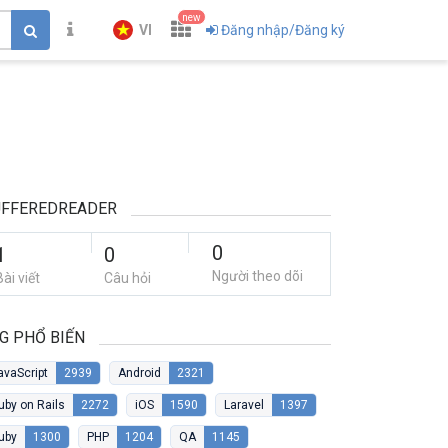
new
VI
Đăng nhập/Đăng ký
UFFEREDREADER
0
1
0
Người theo dõi
Bài viết
Câu hỏi
G PHỔ BIẾN
avaScript
2939
Android
2321
uby on Rails
2272
iOS
1590
Laravel
1397
uby
1300
PHP
1204
QA
1145