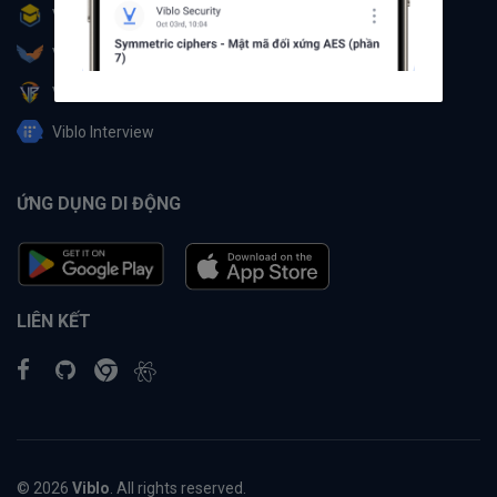
Viblo Learning
Viblo Partner
Viblo Battle
Viblo Interview
ỨNG DỤNG DI ĐỘNG
LIÊN KẾT
© 2026
Viblo
. All rights reserved.