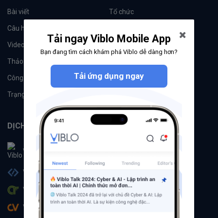
Bài viết
Tổ chức
Câu hỏi
Tags
Tải ngay Viblo Mobile App
Videos
Tác giả
Bạn đang tìm cách khám phá Viblo dễ dàng hơn?
Thảo luận
Đề xuất hệ thống
Tải ứng dụng ngay
Công cụ
Machine Learning
Trạng thái hệ thống
DỊCH VỤ
Viblo
Viblo Code
Viblo CTF
Viblo CV