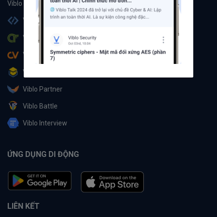
Viblo Code
Viblo CTF
Viblo CV
Viblo Learning
Viblo Partner
Viblo Battle
Viblo Interview
ỨNG DỤNG DI ĐỘNG
LIÊN KẾT