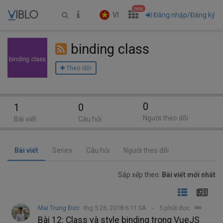
new
VI
Đăng nhập/Đăng ký
binding class
Theo dõi
0
1
0
Người theo dõi
Bài viết
Câu hỏi
Bài viết
Series
Câu hỏi
Người theo dõi
Sắp xếp theo:
Bài viết mới nhất
Mai Trung Đức
thg 5 26, 2018 6:11 SA
5 phút đọc
Bài 12: Class và style binding trong VueJS