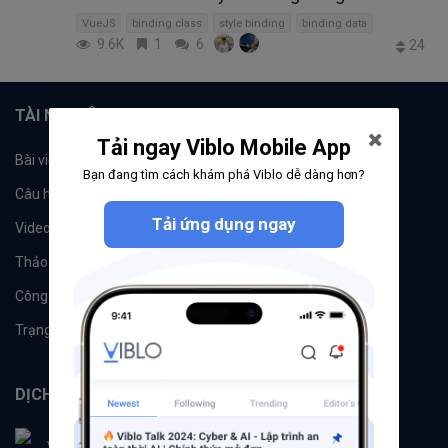
VueJS
binding class
style binding
binding data
9.6K
1
6
24
TÀI NGUYÊN
Tải ngay Viblo Mobile App
Bài viết
Tổ chức
Bạn đang tìm cách khám phá Viblo dễ dàng hơn?
Câu hỏi
Tags
Tải ứng dụng ngay
Videos
Tác giả
Thảo luận
Đề xuất hệ thống
Công cụ
Machine Learning
Trạng thái hệ thống
DỊCH VỤ
Viblo