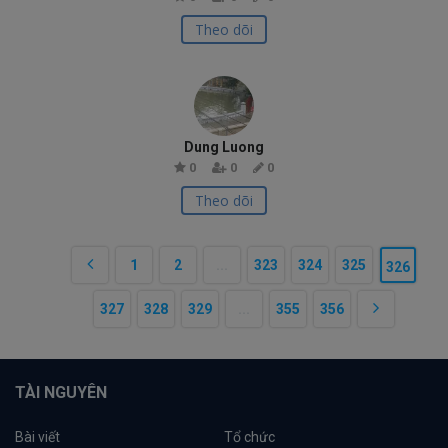
Theo dõi
Dung Luong
0
0
0
Theo dõi
1
2
...
323
324
325
326
327
328
329
...
355
356
TÀI NGUYÊN
Bài viết
Tổ chức