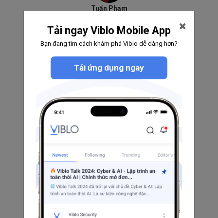
Tuấn Phạm
0
0
0
Tải ngay Viblo Mobile App
Theo dõi
Bạn đang tìm cách khám phá Viblo dễ dàng hơn?
Tải ứng dụng ngay
Tran Nhan
125
2
11
Theo dõi
Deki
0
0
0
Theo dõi