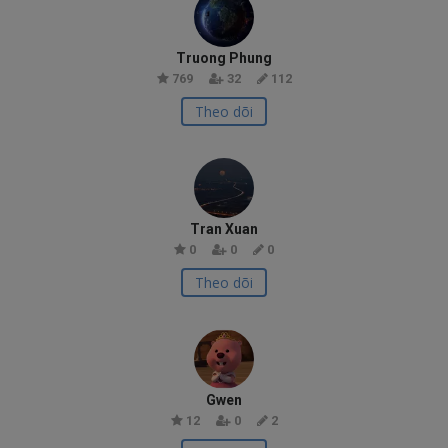
Truong Phung
769
32
112
Theo dõi
Tran Xuan
0
0
0
Theo dõi
Gwen
12
0
2