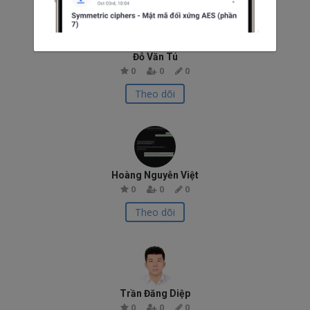
Đỗ Văn Tú
0
0
0
Theo dõi
Hoàng Nguyễn Việt
0
0
0
Theo dõi
Trần Đăng Diệp
0
0
0