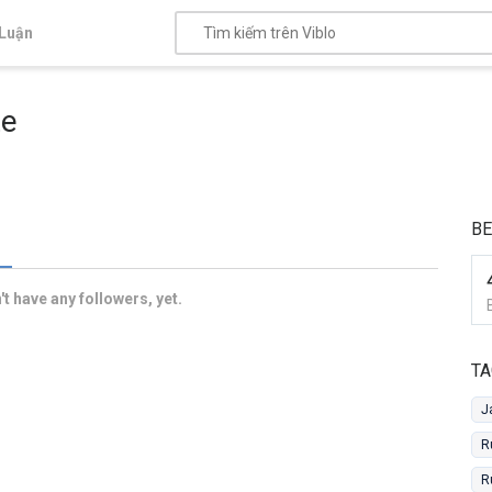
Luận
te
B
t have any followers, yet.
TA
J
R
R