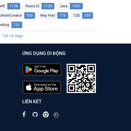
wift
1138
ReactJS
1129
Java
1007
ontentCreator
933
May Fest
776
CSS
769
esting
721
Tất cả tags
ỨNG DỤNG DI ĐỘNG
LIÊN KẾT