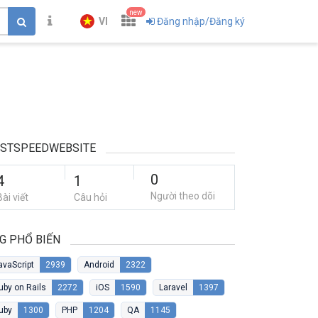
new
VI
Đăng nhập/Đăng ký
ESTSPEEDWEBSITE
0
4
1
Người theo dõi
Bài viết
Câu hỏi
G PHỔ BIẾN
avaScript
2939
Android
2322
uby on Rails
2272
iOS
1590
Laravel
1397
uby
1300
PHP
1204
QA
1145