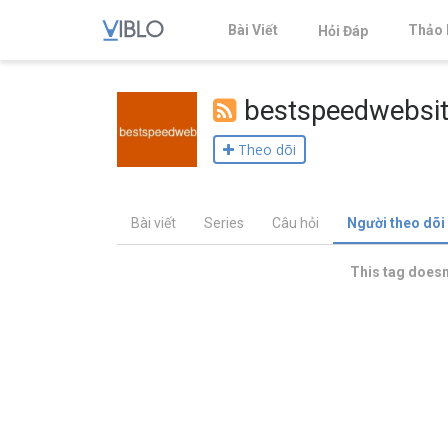
Bài Viết
Thảo 
Hỏi Đáp
bestspeedwebsi
Theo dõi
Bài viết
Series
Câu hỏi
Người theo dõi
This tag doesn'