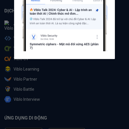
DỊCH VỤ
Viblo
Viblo Code
Viblo CTF
Viblo CV
Viblo Learning
Viblo Partner
Viblo Battle
Viblo Interview
ỨNG DỤNG DI ĐỘNG