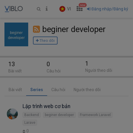
new
VI
Đăng nhập/Đăng ký
beginer developer
Theo dõi
1
13
0
Người theo dõi
Bài viết
Câu hỏi
Bài viết
Series
Câu hỏi
Người theo dõi
Lập trình web cơ bản
Backend
beginer developer
Framework Laravel
Larave
0