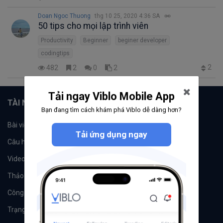
Doan Ngoc Thuong
thg 10 25, 2020 4:36 SA
50 tips cho mọi lập trình viên
Productivity
Beginner
beginer developer
codingtips
2
482
2
0
2
Tải ngay Viblo Mobile App
TÀI NGUYÊN
Bạn đang tìm cách khám phá Viblo dễ dàng hơn?
Bài viết
Tổ chức
Tải ứng dụng ngay
Câu hỏi
Tags
Videos
Tác giả
Thảo luận
Đề xuất hệ thống
Công cụ
Machine Learning
Trạng thái hệ thống