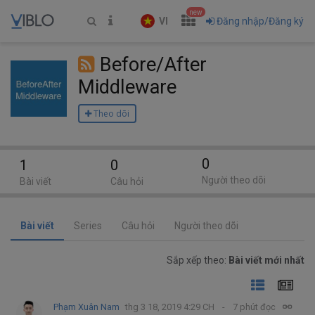
new
VI
Đăng nhập/Đăng ký
Before/After
Middleware
Theo dõi
0
1
0
Người theo dõi
Bài viết
Câu hỏi
Bài viết
Series
Câu hỏi
Người theo dõi
Sắp xếp theo:
Bài viết mới nhất
Phạm Xuân Nam
thg 3 18, 2019 4:29 CH
7 phút đọc