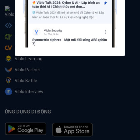
Viblo
Viblo Code
Viblo CTF
Viblo CV
Viblo Learning
Viblo Partner
Viblo Battle
Viblo Interview
ỨNG DỤNG DI ĐỘNG