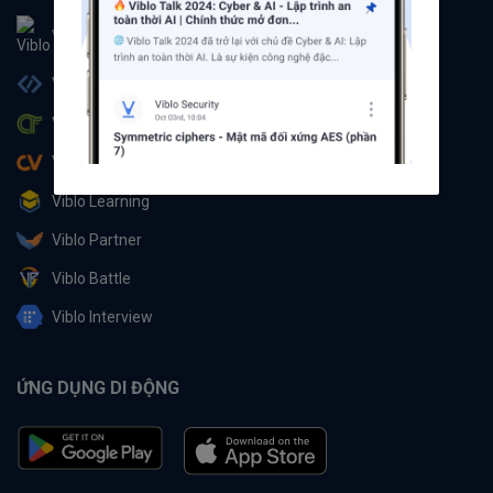
Viblo
Viblo Code
Viblo CTF
Viblo CV
Viblo Learning
Viblo Partner
Viblo Battle
Viblo Interview
ỨNG DỤNG DI ĐỘNG