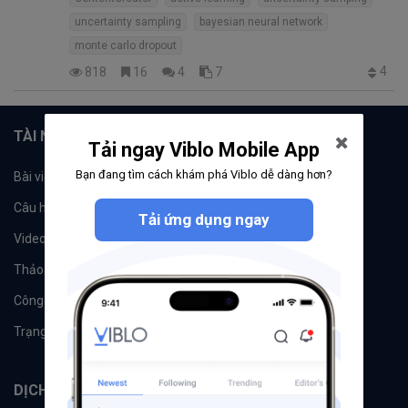
uncertainty sampling
bayesian neural network
monte carlo dropout
4
818
16
4
7
TÀI NGUYÊN
Tải ngay Viblo Mobile App
Bạn đang tìm cách khám phá Viblo dễ dàng hơn?
Bài viết
Tổ chức
Câu hỏi
Tags
Tải ứng dụng ngay
Videos
Tác giả
Thảo luận
Đề xuất hệ thống
Công cụ
Machine Learning
Trạng thái hệ thống
DỊCH VỤ