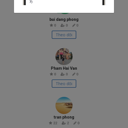
bui dang phong
0
0
0
Theo dõi
Pham Hai Van
0
0
0
Theo dõi
tran phong
22
2
0