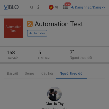
new
VI
Đăng nhập/Đăng ký
Automation Test
Theo dõi
71
168
5
Người theo dõi
Bài viết
Câu hỏi
Bài viết
Series
Câu hỏi
Người theo dõi
Chu Hồ Tây
17
1
1