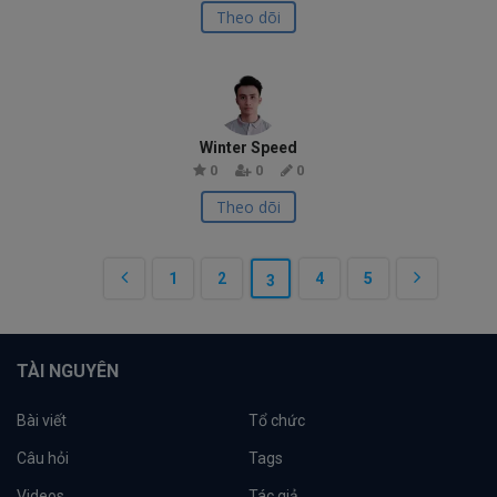
Theo dõi
Winter Speed
0
0
0
Theo dõi
1
2
4
5
3
TÀI NGUYÊN
Bài viết
Tổ chức
Câu hỏi
Tags
Videos
Tác giả