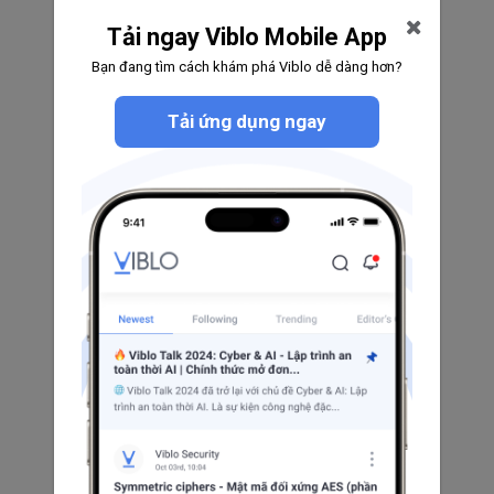
Mr Taro
0
0
0
Tải ngay Viblo Mobile App
Theo dõi
Bạn đang tìm cách khám phá Viblo dễ dàng hơn?
Tải ứng dụng ngay
Developp Googlee
0
0
0
Theo dõi
Tran Dinh Long
0
0
0
Theo dõi