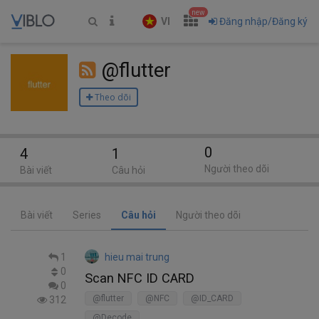
new
VI
Đăng nhập/Đăng ký
@flutter
Theo dõi
0
4
1
Người theo dõi
Bài viết
Câu hỏi
Bài viết
Series
Câu hỏi
Người theo dõi
1
hieu mai trung
0
Scan NFC ID CARD
0
@flutter
@NFC
@ID_CARD
312
@Decode