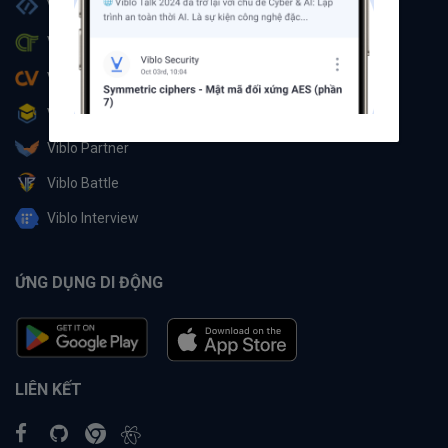
Viblo Code
Viblo CTF
Viblo CV
Viblo Learning
Viblo Partner
Viblo Battle
Viblo Interview
ỨNG DỤNG DI ĐỘNG
LIÊN KẾT