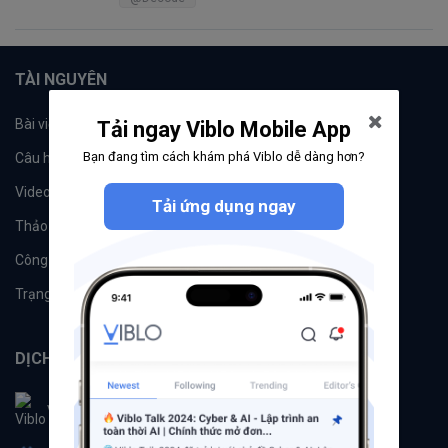
TÀI NGUYÊN
Bài viết
Tổ chức
Tải ngay Viblo Mobile App
Bạn đang tìm cách khám phá Viblo dễ dàng hơn?
Câu hỏi
Tags
Videos
Tác giả
Tải ứng dụng ngay
Thảo luận
Đề xuất hệ thống
Công cụ
Machine Learning
Trạng thái hệ thống
DỊCH VỤ
Viblo