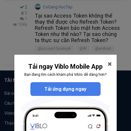
2
CoGang HocTap
0
Tại sao Access Token không thể
1
thay thế được cho Refresh Token?
1046
Refresh Token bảo mật hơn Access
Token như thế nào? Tại sao chúng
ta thực sự cần Refresh Token?
@account facebook
@AI
@android
@angular
@Auto testing
Tải ngay Viblo Mobile App
Bạn đang tìm cách khám phá Viblo dễ dàng hơn?
TÀI NGUYÊN
Tải ứng dụng ngay
Bài viết
Tổ chức
Câu hỏi
Tags
Videos
Tác giả
Thảo luận
Đề xuất hệ thống