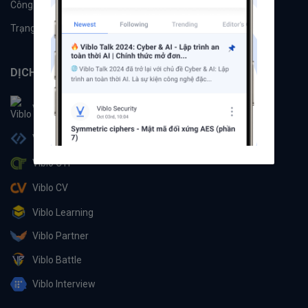
Công cụ
Machine Learning
Trạng thái hệ thống
DỊCH VỤ
Viblo
Viblo Code
Viblo CTF
Viblo CV
Viblo Learning
Viblo Partner
Viblo Battle
Viblo Interview