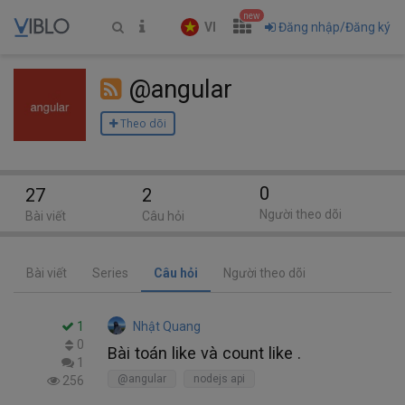
new
VI
Đăng nhập/Đăng ký
@angular
Theo dõi
0
27
2
Người theo dõi
Bài viết
Câu hỏi
Bài viết
Series
Câu hỏi
Người theo dõi
1
Nhật Quang
0
Bài toán like và count like .
1
@angular
nodejs api
256