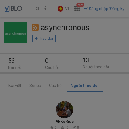
new
VI
Đăng nhập/Đăng ký
asynchronous
Theo dõi
13
56
0
Người theo dõi
Bài viết
Câu hỏi
Bài viết
Series
Câu hỏi
Người theo dõi
AkKeRise
0
0
0