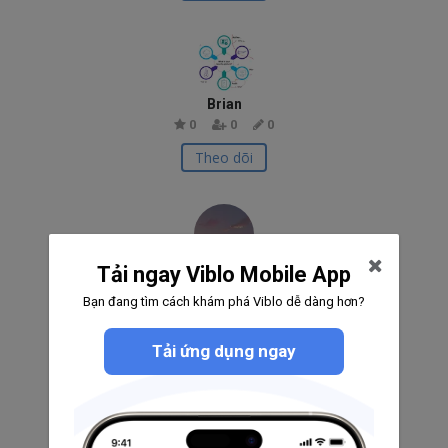
Brian
0
0
0
Theo dõi
Tải ngay Viblo Mobile App
Developp Googlee
0
0
0
Bạn đang tìm cách khám phá Viblo dễ dàng hơn?
Theo dõi
Tải ứng dụng ngay
Hoàng Nguyên Phan