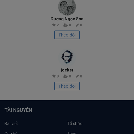
Dương Ngọc Sơn
2
0
0
Theo dõi
jocker
0
0
0
Theo dõi
TÀI NGUYÊN
Bài viết
Tổ chức
Câu hỏi
Tags