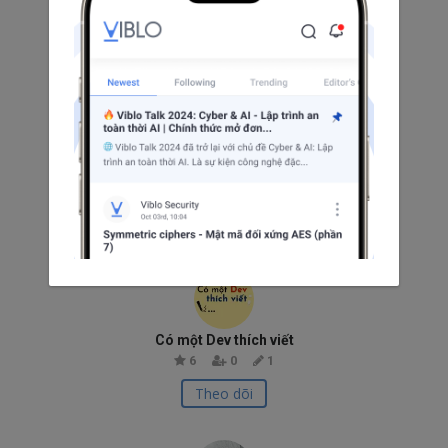
0
0
0
Theo dõi
JB Pha Le
0
0
0
Theo dõi
Có một Dev thích viết
6
0
1
Theo dõi