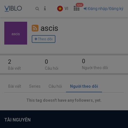
new
VI
Đăng nhập/Đăng ký
ascis
Theo dõi
0
2
0
Người theo dõi
Bài viết
Câu hỏi
Bài viết
Series
Câu hỏi
Người theo dõi
This tag doesn't have any followers, yet.
TÀI NGUYÊN