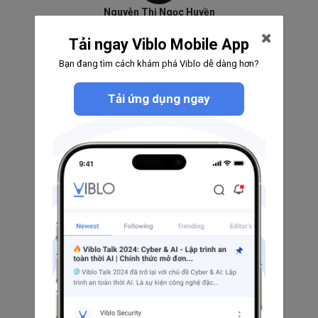
Nguyễn Thị Ngọc Huyền
0
0
0
Tải ngay Viblo Mobile App
Theo dõi
Bạn đang tìm cách khám phá Viblo dễ dàng hơn?
Tải ứng dụng ngay
Nguyễn Thanh
0
0
0
Theo dõi
Cu Minh
0
0
0
Theo dõi