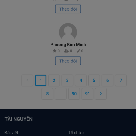
Theo dõi
Phuong Kim Minh
0
0
0
Theo dõi
2
3
4
5
6
7
1
8
...
90
91
TÀI NGUYÊN
Bài viết
Tổ chức