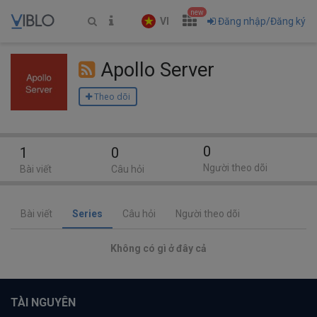
new
VI
Đăng nhập/Đăng ký
Apollo Server
Theo dõi
0
1
0
Người theo dõi
Bài viết
Câu hỏi
Bài viết
Series
Câu hỏi
Người theo dõi
Không có gì ở đây cả
TÀI NGUYÊN