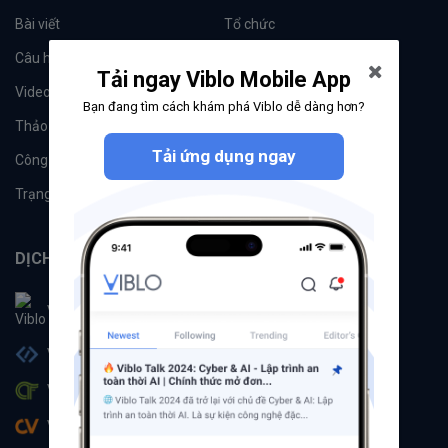
Bài viết
Tổ chức
Câu hỏi
Tags
Tải ngay Viblo Mobile App
Videos
Tác giả
Bạn đang tìm cách khám phá Viblo dễ dàng hơn?
Thảo luận
Đề xuất hệ thống
Tải ứng dụng ngay
Công cụ
Machine Learning
Trạng thái hệ thống
DỊCH VỤ
Viblo
Viblo Code
Viblo CTF
Viblo CV