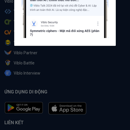
Viblo Code
Viblo CTF
Viblo CV
Viblo Learning
Viblo Partner
Viblo Battle
Viblo Interview
ỨNG DỤNG DI ĐỘNG
LIÊN KẾT