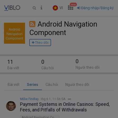
new
VI
Đăng nhập/Đăng ký
Android Navigation
Component
Theo dõi
0
11
0
Người theo dõi
Bài viết
Câu hỏi
Bài viết
Series
Câu hỏi
Người theo dõi
Millie Findlay
thg 6 1, 11:56 SA
Payment Systems in Online Casinos: Speed,
Fees, and Pitfalls of Withdrawals
Android Navigation Component