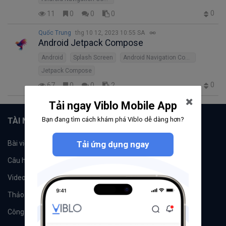
0
11
0
0
0
Quốc Trung
thg 10 12, 2023 10:55 SA
Android Jetpack Compose
Android
Splash Screen
Android Navigation Component
Jetpack Compose
0
67
0
0
2
Tải ngay Viblo Mobile App
Bạn đang tìm cách khám phá Viblo dễ dàng hơn?
TÀI NGUYÊN
Bài viết
Tổ chức
Tải ứng dụng ngay
Câu hỏi
Tags
Videos
Tác giả
Thảo luận
Đề xuất hệ thống
Công cụ
Machine Learning