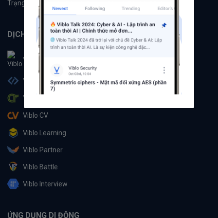
Trạng thái hệ thống
DỊCH VỤ
Viblo
Viblo Code
Viblo CTF
Viblo CV
Viblo Learning
Viblo Partner
Viblo Battle
Viblo Interview
ỨNG DỤNG DI ĐỘNG