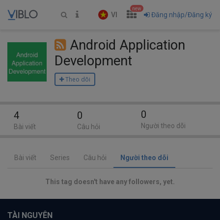
new
VI
Đăng nhập/Đăng ký
Android Application
Development
Theo dõi
0
4
0
Người theo dõi
Bài viết
Câu hỏi
Bài viết
Series
Câu hỏi
Người theo dõi
This tag doesn't have any followers, yet.
TÀI NGUYÊN