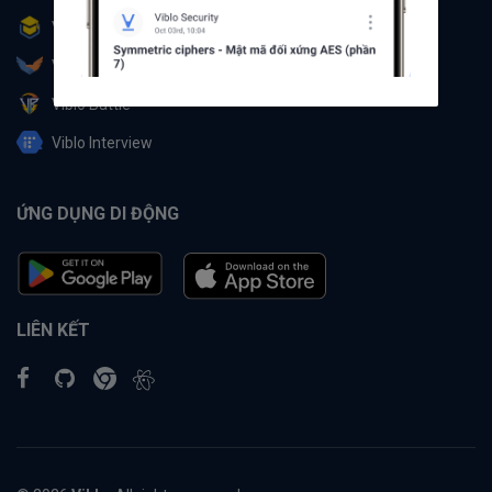
Viblo Learning
Viblo Partner
Viblo Battle
Viblo Interview
ỨNG DỤNG DI ĐỘNG
LIÊN KẾT