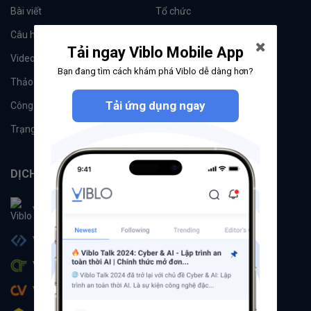
Bài viết
Tổ chức
Câu hỏi
Tags
Tải ngay Viblo Mobile App
Videos
Tác giả
Bạn đang tìm cách khám phá Viblo dễ dàng hơn?
Thảo luận
Đề xuất hệ thống
Tải ứng dụng ngay
Công cụ
Machine Learning
Trạng thái hệ thống
DỊCH VỤ
Viblo
Viblo Code
Viblo CTF
Viblo CV