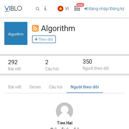
new
VI
Đăng nhập/Đăng ký
Algorithm
Theo dõi
350
292
2
Người theo dõi
Bài viết
Câu hỏi
Bài viết
Series
Câu hỏi
Người theo dõi
Tien Hai
0
0
0