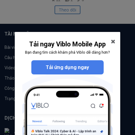
Theo dõi
TÀI NGUYÊN
Tải ngay Viblo Mobile App
Bài viết
Tổ chức
Bạn đang tìm cách khám phá Viblo dễ dàng hơn?
Câu hỏi
Tags
Tải ứng dụng ngay
Videos
Tác giả
Thảo luận
Đề xuất hệ thống
Công cụ
Machine Learning
Trạng thái hệ thống
DỊCH VỤ
Viblo