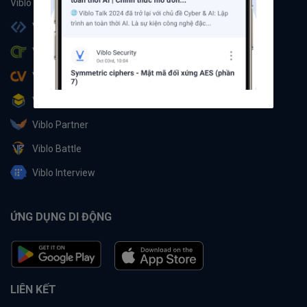
Viblo Code
Viblo CTF
Viblo CV
Viblo Learning
Viblo Partner
Viblo Battle
Viblo Interview
ỨNG DỤNG DI ĐỘNG
LIÊN KẾT