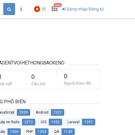
new
VI
Đăng nhập/Đăng ký
IAGENTVOIHETHONGBACKEND
0
1
0
Người theo dõi
Bài viết
Câu hỏi
G PHỔ BIẾN
avaScript
2939
Android
2322
uby on Rails
2272
iOS
1590
Laravel
1397
uby
1300
PHP
1204
QA
1145