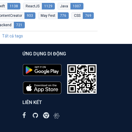
wift
1138
ReactJS
1129
Java
1007
ontentCreator
933
May Fest
776
CSS
769
ackend
721
Tất cả tags
ỨNG DỤNG DI ĐỘNG
LIÊN KẾT