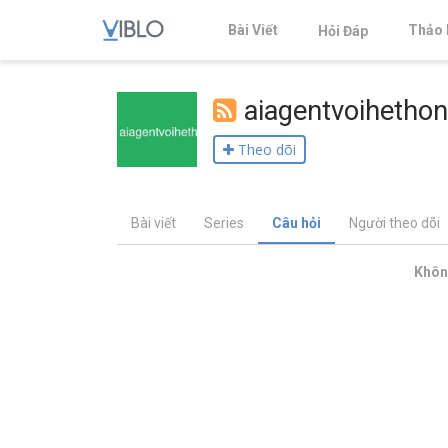
Bài Viết
Thảo 
Hỏi Đáp
aiagentvoihetho
Theo dõi
Bài viết
Series
Câu hỏi
Người theo dõi
Không