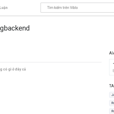
Luận
ngbackend
A
 có gì ở đây cả
TA
J
R
R