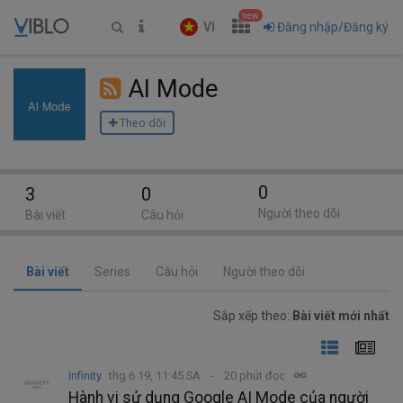
new
VI
Đăng nhập/Đăng ký
AI Mode
Theo dõi
0
3
0
Người theo dõi
Bài viết
Câu hỏi
Bài viết
Series
Câu hỏi
Người theo dõi
Sắp xếp theo:
Bài viết mới nhất
Infinity
thg 6 19, 11:45 SA
20 phút đọc
Hành vi sử dụng Google AI Mode của người