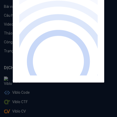
Bài viết
Tổ chức
Câu hỏi
Tags
Videos
Tác giả
Thảo luận
Đề xuất hệ thống
Công cụ
Machine Learning
Trạng thái hệ thống
DỊCH VỤ
Viblo
Viblo Code
Viblo CTF
Viblo CV