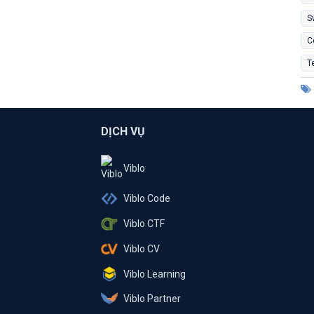
S
C
T
DỊCH VỤ
Viblo
Viblo Code
Viblo CTF
Viblo CV
Viblo Learning
Viblo Partner