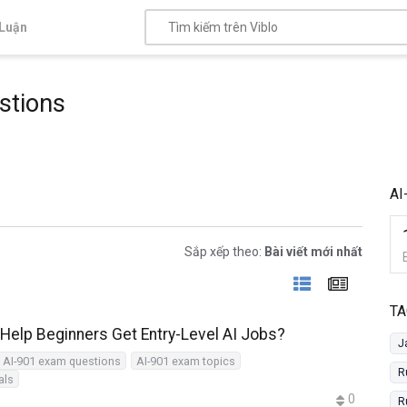
Luận
stions
AI
Sắp xếp theo:
Bài viết mới nhất
TA
 Help Beginners Get Entry-Level AI Jobs?
J
AI-901 exam questions
AI-901 exam topics
R
als
0
R