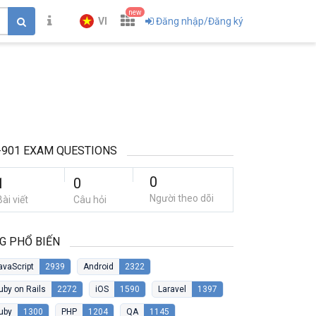
new
VI
Đăng nhập/Đăng ký
-901 EXAM QUESTIONS
0
1
0
Người theo dõi
Bài viết
Câu hỏi
G PHỔ BIẾN
avaScript
2939
Android
2322
uby on Rails
2272
iOS
1590
Laravel
1397
uby
1300
PHP
1204
QA
1145