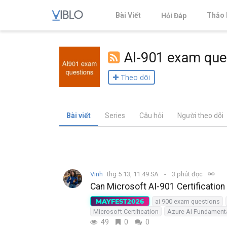
Bài Viết
Thảo 
Hỏi Đáp
AI-901 exam que
Theo dõi
Bài viết
Series
Câu hỏi
Người theo dõi
Vinh
thg 5 13, 11:49 SA
3 phút đọc
Can Microsoft AI-901 Certification
MAYFEST2026
ai 900 exam questions
Microsoft Certification
Azure AI Fundament
49
0
0