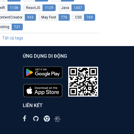
wift
1138
ReactJS
1129
Java
1007
ontentCreator
933
May Fest
776
CSS
769
esting
721
Tất cả tags
ỨNG DỤNG DI ĐỘNG
LIÊN KẾT