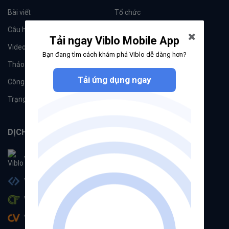
Bài viết
Tổ chức
Câu hỏi
Tags
Tải ngay Viblo Mobile App
Videos
Tác giả
Bạn đang tìm cách khám phá Viblo dễ dàng hơn?
Thảo luận
Đề xuất hệ thống
Tải ứng dụng ngay
Công cụ
Machine Learning
Trạng thái hệ thống
DỊCH VỤ
Viblo
Viblo Code
Viblo CTF
Viblo CV