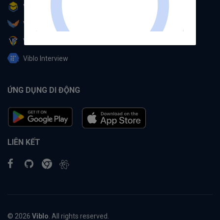
Viblo Learning
Viblo Partner
Viblo Battle
Viblo Interview
ỨNG DỤNG DI ĐỘNG
LIÊN KẾT
© 2026
Viblo
. All rights reserved.