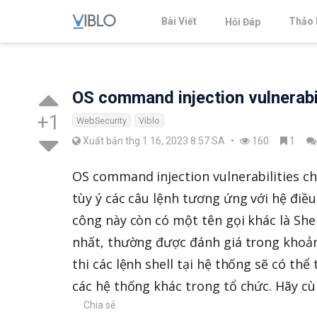
Bài Viết
Thảo 
Hỏi Đáp
OS command injection vulnerabi
+1
WebSecurity
Viblo
Xuất bản thg 1 16, 2023 8:57 SA
•
160
1
OS command injection vulnerabilities chỉ
tùy ý các câu lệnh tương ứng với hệ điề
công này còn có một tên gọi khác là She
nhất, thường được đánh giá trong kho
thi các lệnh shell tại hệ thống sẽ có th
các hệ thống khác trong tổ chức. Hãy c
Chia sẻ