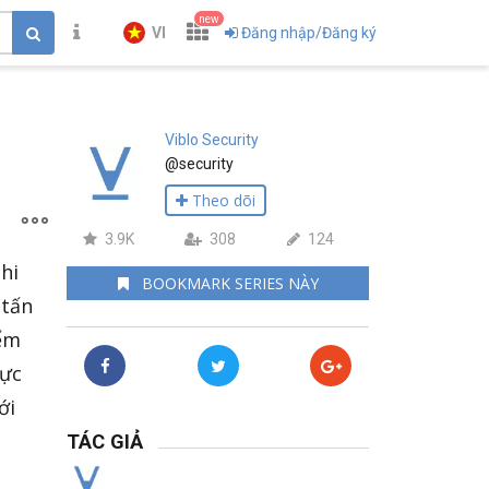
new
VI
Đăng nhập/Đăng ký
Viblo Security
@security
Theo dõi
3.9K
308
124
hi
BOOKMARK SERIES NÀY
 tấn
iểm
hực
ới
TÁC GIẢ