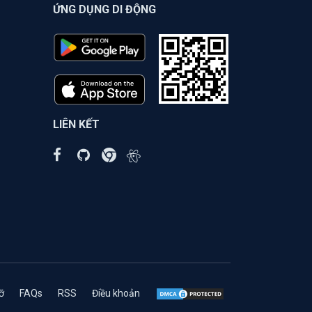
ỨNG DỤNG DI ĐỘNG
LIÊN KẾT
ỡ
FAQs
RSS
Điều khoản