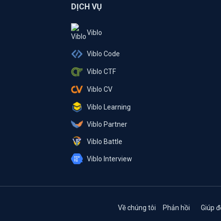
DỊCH VỤ
Viblo
Viblo Code
Viblo CTF
Viblo CV
Viblo Learning
Viblo Partner
Viblo Battle
Viblo Interview
Về chúng tôi
Phản hồi
Giúp đ