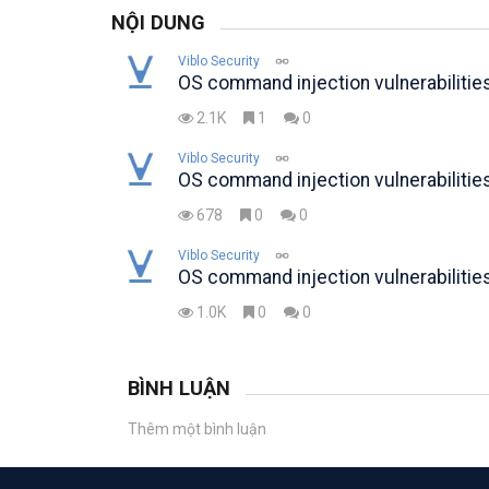
NỘI DUNG
Viblo Security
OS command injection vulnerabilitie
2.1K
1
0
Viblo Security
OS command injection vulnerabilitie
678
0
0
Viblo Security
OS command injection vulnerabilitie
1.0K
0
0
BÌNH LUẬN
Thêm một bình luận