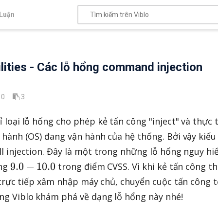
Luận
lities - Các lỗ hổng command injection
0
3
 loại lỗ hổng cho phép kẻ tấn công "inject" và thực t
u hành (OS) đang vận hành của hệ thống. Bởi vậy kiểu
ll injection. Đây là một trong những lỗ hổng nguy h
9
9.0
−
10.0
ảng
trong điểm CVSS. Vì khi kẻ tấn công t
.
ể trực tiếp xâm nhập máy chủ, chuyển cuộc tấn công t
0
ùng Viblo khám phá về dạng lỗ hổng này nhé!
-
1