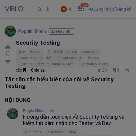
new
VI
Đăng nhập/Đăng ký
Poppin Khiem
Theo dõi
Security Testing
Growth Hacking
Blind SQL injection
penetration
0
apache security
biện pháp sql injection
Hacker
7 common software testing activities
penetration testing
clip
Chia sẻ
29
0
Tất tần tật hiểu biết của tôi về Security
Testing
NỘI DUNG
Poppin Khiem
Hướng dẫn toàn diện về Security Testing và
kiểm thử xâm nhập cho Tester và Dev
penetration
penetration testing