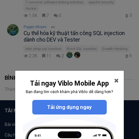
7 common software testing activities
apache security
Hacker
3
1.5K
7
0
Poppin Khiem
Cụ thể hóa kỹ thuật tấn công SQL injection
dành cho DEV và Tester
biện pháp sql injection
Blind SQL injection
Growth Hacking
6
2.2K
11
2
BÌNH LUẬN
Tải ngay Viblo Mobile App
Thêm một bình luận
Bạn đang tìm cách khám phá Viblo dễ dàng hơn?
Tải ứng dụng ngay
TÀI NGUYÊN
Bài viết
Tổ chức
Câu hỏi
Tags