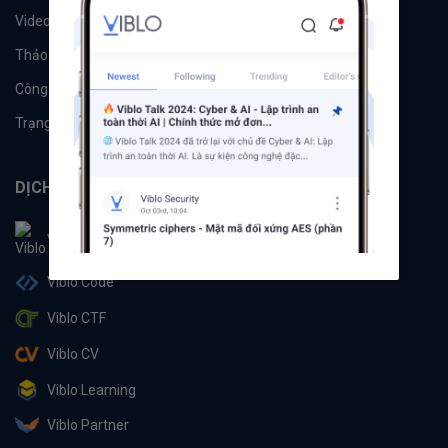
Videos
Tác giả
Thảo luận
Đề xuất hệ thống
Công cụ
Machine Learning
Trạng thái hệ thống
DỊCH VỤ
Viblo
Viblo Code
Viblo CTF
Viblo CV
Viblo Learning
Viblo Partner