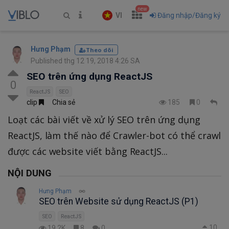
new
VI
Đăng nhập/Đăng ký
Hưng Phạm
Theo dõi
Published thg 12 19, 2018 4:26 SA
SEO trên ứng dụng ReactJS
0
ReactJS
SEO
clip
Chia sẻ
185
0
Loạt các bài viết về xử lý SEO trên ứng dụng
ReactJS, làm thế nào để Crawler-bot có thể crawl
được các website viết bằng ReactJS...
NỘI DUNG
Hưng Phạm
SEO trên Website sử dụng ReactJS (P1)
SEO
ReactJS
10
19.2K
8
0