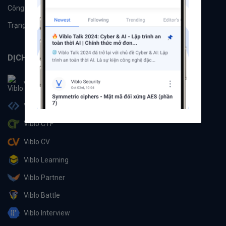
Công cụ
Machine Learning
Trạng thái hệ thống
DỊCH VỤ
Viblo
Viblo Code
Viblo CTF
Viblo CV
Viblo Learning
Viblo Partner
Viblo Battle
Viblo Interview