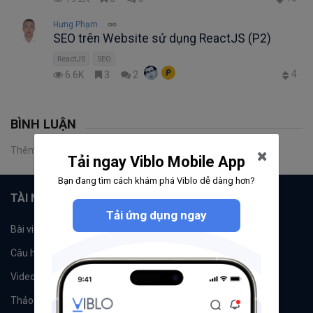
Hưng Phạm
SEO trên Website sử dụng ReactJS (P2)
ReactJS
SEO
4
6.6K
3
2
BÌNH LUẬN
Thêm một bình luận
Tải ngay Viblo Mobile App
Bạn đang tìm cách khám phá Viblo dễ dàng hơn?
TÀI NGUYÊN
Tải ứng dụng ngay
Bài viết
Tổ chức
Câu hỏi
Tags
Videos
Tác giả
Thảo luận
Đề xuất hệ thống