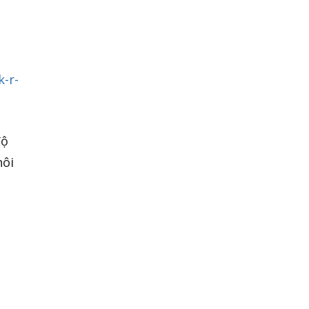
-r-
độ
hôi