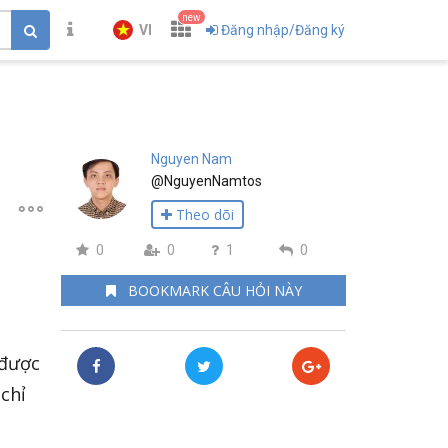
new
VI
Đăng nhập/Đăng ký
Nguyen Nam
@NguyenNamtos
Theo dõi
0
0
1
0
BOOKMARK CÂU HỎI NÀY
 được
chỉ