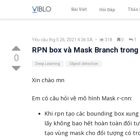
Bài Viết
Thảo 
Hỏi Đáp
Yêu cầu thg 5 26, 2021 4:36 SA
•
318
0
1
RPN box và Mask Branch tron
0
Deep Leanring
Object detection
Xin chào mn
Em có câu hỏi về mô hình Mask r-cnn:
Khi rpn tạo các bounding box xung
lấy không bao hết hoàn toàn đối tượ
tạo vùng mask cho đối tượng có tro