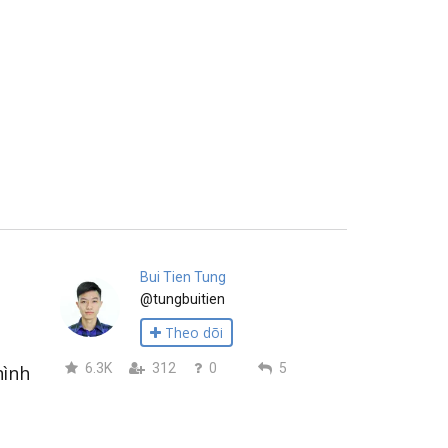
Bui Tien Tung
@tungbuitien
Theo dõi
6.3K
312
0
5
hình